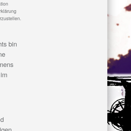
tion
rklärung
rzustellen.
hts bin
ne
amens
 im
nd
tigen