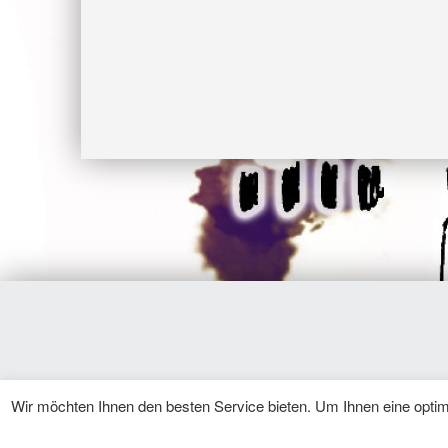
Skip back to main navigation
© 2026
Hömma, Samma
|
Using
WordPress
the
Modern
Wir möchten Ihnen den besten Service bieten. Um Ihnen eine opti