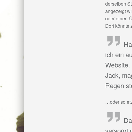
derselben St
angezeigt wi
oder einer „
Dort könnte 
Ha
ich ein a
Website. 
Jack, ma
Regen st
…oder so etw
Da
versorgt 