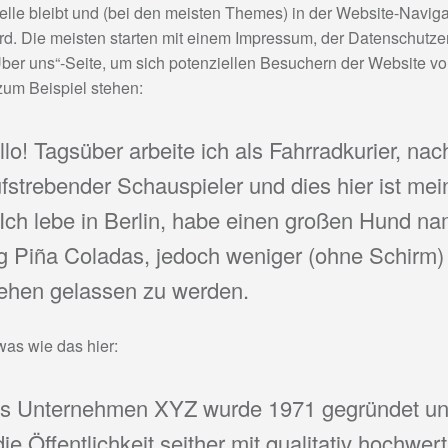
elle bleibt und (bei den meisten Themes) in der Website-Naviga
rd. Die meisten starten mit einem Impressum, der Datenschutze
Über uns“-Seite, um sich potenziellen Besuchern der Website vo
zum Beispiel stehen:
llo! Tagsüber arbeite ich als Fahrradkurier, nac
ufstrebender Schauspieler und dies hier ist mei
Ich lebe in Berlin, habe einen großen Hund n
g Piña Coladas, jedoch weniger (ohne Schirm)
ehen gelassen zu werden.
as wie das hier:
s Unternehmen XYZ wurde 1971 gegründet u
die Öffentlichkeit seither mit qualitativ hochwer