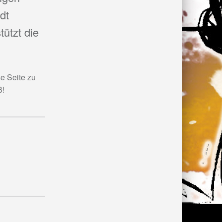
dt
ützt die
e Seite zu
ß!